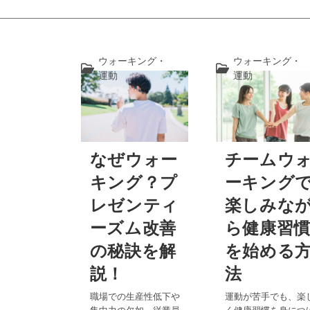
ウォーキング・
ウォーキング・
投
投
運動
運動
稿
稿
カ
カ
テ
テ
ゴ
ゴ
リ
リ
なぜウォー
チームウ
ー:
ー:
キング？プ
ーキング
レゼンティ
楽しみな
ーズム改善
ら健康習
の秘訣を解
を始める
説！
法
職場での生産性低下や
運動が苦手でも、楽
集中力の欠如、従業員
く健康習慣を身につ