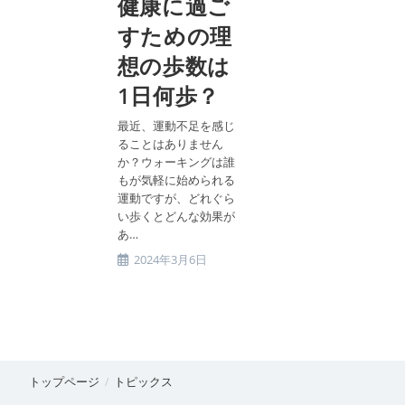
健康に過ご
ー:
すための理
想の歩数は
1日何歩？
最近、運動不足を感じ
ることはありません
か？ウォーキングは誰
もが気軽に始められる
運動ですが、どれぐら
い歩くとどんな効果が
あ…
投
2024年3月6日
稿
公
開
日:
トップページ
トピックス
/