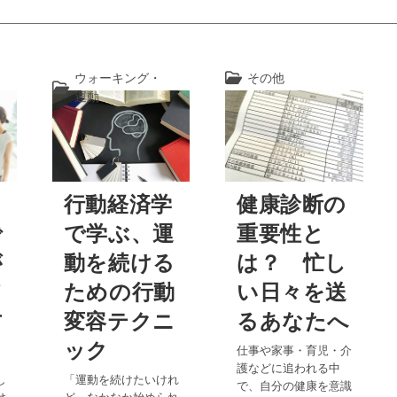
ウォーキング・
その他
投
投
運動
稿
稿
カ
カ
テ
テ
ゴ
ゴ
リ
リ
ー:
ォ
行動経済学
健康診断の
ー:
で
で学ぶ、運
重要性と
が
動を続ける
は？ 忙し
慣
ための行動
い日々を送
方
変容テクニ
るあなたへ
ック
仕事や家事・育児・介
護などに追われる中
し
「運動を続けたいけれ
で、自分の健康を意識
け
ど、なかなか始められ