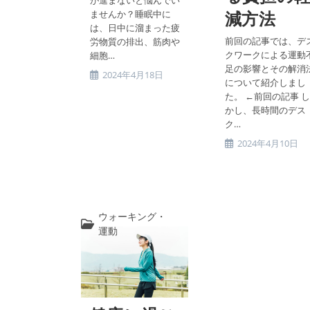
が進まないと悩んでい
減方法
ませんか？睡眠中に
は、日中に溜まった疲
前回の記事では、デ
労物質の排出、筋肉や
クワークによる運動
細胞…
足の影響とその解消
投
2024年4月18日
について紹介しまし
稿
た。 ←前回の記事 し
公
かし、長時間のデス
開
ク…
日:
投
2024年4月10日
稿
公
開
日:
ウォーキング・
投
運動
稿
カ
テ
ゴ
リ