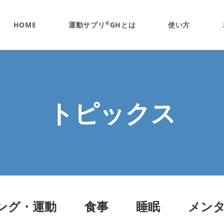
®
HOME
運動サプリ
GHとは
使い方
トピックス
ング・運動
食事
睡眠
メン