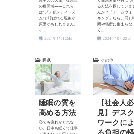
の疲労感――これら
る方法を探していま
は“プレゼンティーズ
んか？「チームウォ
ム”と呼ばれる現象が
キング」なら、同じ
原因かもしれません。
間や場所に集まらな
そ…
く…
投
2024年11月26日
投
2024年10月22日
稿
稿
公
公
開
開
睡眠
その他
投
投
日:
日:
稿
稿
カ
カ
テ
テ
ゴ
ゴ
リ
リ
ー:
ー:
睡眠の質を
【社会人必
高める方法
見】デス
ワークに
寝ても疲れがとれな
い、日中も眠くて仕事
る負担の