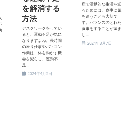
康で活動的な生活を送
を解消する
るためには、食事に気
方法
を遣うことも大切で
ス
す。バランスのとれた
不
デスクワークをしてい
食事をすることが望ま
法
ると、運動不足が気に
し…
なりますよね。長時間
投
2024年3月7日
の座り仕事やパソコン
稿
作業は、体を動かす機
公
会を減らし、運動不
開
足…
日:
投
2024年4月5日
稿
公
開
日: