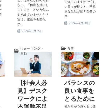
できていますか？忙し
せ
ない」「何度も挫折し
い日々が続くと、不規
ー
てしまう」という悩み
則な生活が続き自分の
時
を抱えていませんか？
体…
実は、運動を習慣化
投
2024年4月30日
す…
稿
投
2024年9月25日
公
稿
開
公
日:
開
ウォーキング・
食事
投
日:
投
運動
稿
稿
カ
カ
テ
テ
ゴ
ゴ
リ
リ
ー:
【社会人必
バランスの
ー:
ク
見】デスク
良い食事を
よ
ワークによ
とるために
軽
る運動不足
私たちが心身ともに健