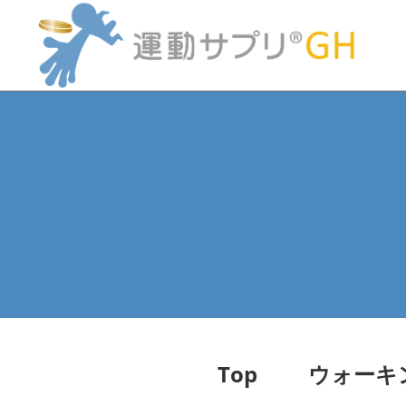
コ
ン
テ
ン
ツ
へ
ス
キ
ッ
プ
Top
ウォーキ