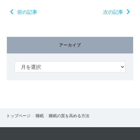
そ
前の記事
次の記事
の
他
の
記
事
アーカイブ
を
読
む
トップページ
睡眠
睡眠の質を高める方法
/
/