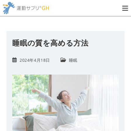
コ
ン
テ
ン
ツ
へ
睡眠の質を高める方法
ス
キ
投
投
2024年4月18日
睡眠
ッ
稿
稿
プ
公
カ
開
テ
日:
ゴ
リ
ー: